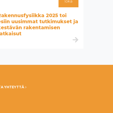
loka
Rakennusfysiikka 2025 toi
Kosteus
esiin uusimmat tutkimukset ja
rakenta
kestävän rakentamisen
myönne
ratkaisut
rakent
tehosta
TA YHTEYTTÄ