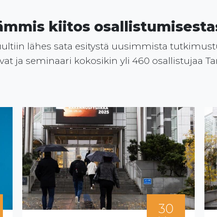
ämmis kiitos osallistumisestas
ltiin lähes sata esitystä uusimmista tutkimustul
at ja seminaari kokosikin yli 460 osallistujaa T
30