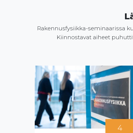
L
Rakennusfysiikka-seminaarissa kuu
Kiinnostavat aiheet puhuttiv
7
4