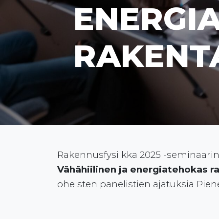
ENERGI
RAKENT
Rakennusfysiikka 2025 -seminaarin
Vähähiilinen ja energiatehokas 
oheisten panelistien ajatuksia Pienee