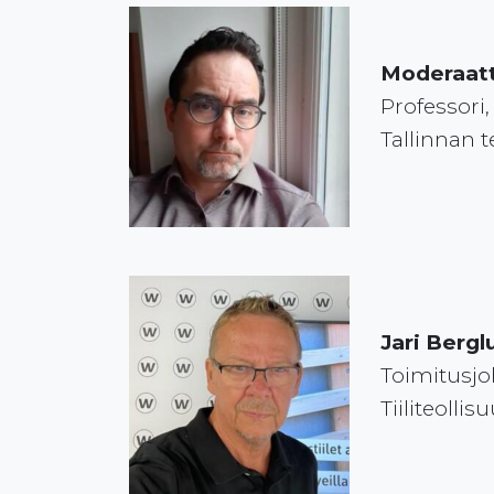
Moderaatt
Professori
Tallinnan t
Jari Bergl
Toimitusjo
Tiiliteolli