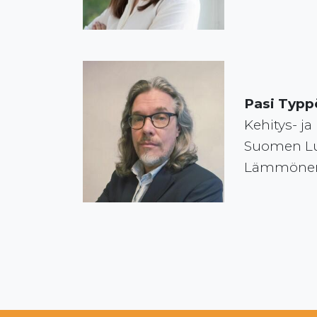
Pasi Typp
Kehitys- j
Suomen Luo
Lämmöneri