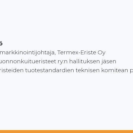
ö
a markkinointijohtaja, Termex-Eriste Oy
nnonkuitueristeet ry:n hallituksen jäsen
steiden tuotestandardien teknisen komitean 