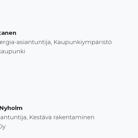
tanen
ergia-asiantuntija, Kaupunkiympäristö
 kaupunki
 Nyholm
iantuntija, Kestävä rakentaminen
Oy