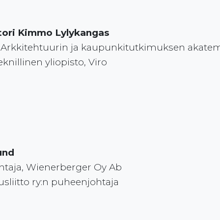
ori Kimmo Lylykangas
, Arkkitehtuurin ja kaupunkitutkimuksen akatem
eknillinen yliopisto, Viro
und
htaja, Wienerberger Oy Ab
suusliitto ry:n puheenjohtaja