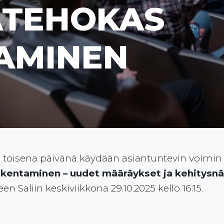
ATEHOKAS
AMINEN
 toisena päivänä käydään asiantuntevin voimin 
rakentaminen – uudet määräykset ja kehitys
n Saliin keskiviikkona 29.10.2025 kello 16:15.