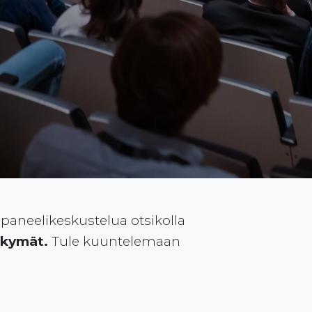
paneelikeskustelua otsikolla
näkymät.
Tule kuuntelemaan