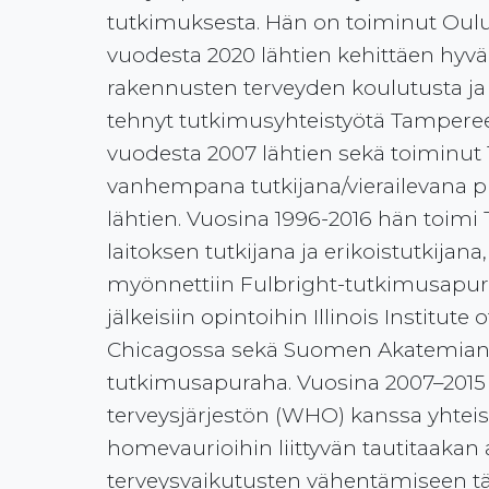
tutkimuksesta. Hän on toiminut Oulu
vuodesta 2020 lähtien kehittäen hyvä
rakennusten terveyden koulutusta ja 
tehnyt tutkimusyhteistyötä Tamperee
vuodesta 2007 lähtien sekä toiminut 
vanhempana tutkijana/vierailevana p
lähtien. Vuosina 1996-2016 hän toimi
laitoksen tutkijana ja erikoistutkijana
myönnettiin Fulbright-tutkimusapur
jälkeisiin opintoihin Illinois Institut
Chicagossa sekä Suomen Akatemian 
tutkimusapuraha. Vuosina 2007–2015
terveysjärjestön (WHO) kanssa yhteis
homevaurioihin liittyvän tautitaakan 
terveysvaikutusten vähentämiseen t