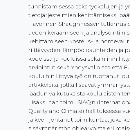
tunnistamisessa sekä työkalujen ja 
tietojärjestelmien kehittämiseksi pää
Haverinen-Shaughnessyn tutkimus on
tiedon keräämiseen ja analysointiin
kehittämiseen kosteus- ja homevaur
riittävyyden, lämpöolosuhteiden ja 
kodeissa ja kouluissa sekä niihin liit
arviointiin sekä Yhdysvalloissa että Eu
kouluihin liittyvä työ on tuottanut jou
artikkeleita, jotka lisäävät ymmärr
laadun vaikutuksista koululaisten te
Lisäksi hän toimi ISIAQ:n (Internationa
Quality and Climate) hallituksessa vu
jälkeen johtanut toimikuntaa, joka ke
sisäympäristön ohjearvoista eri mais