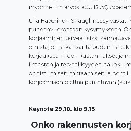
myönnettiin arvostettu ISIAQ Academ
Ulla Haverinen-Shaughnessy vastaa 
puheenvuorossaan kysymykseen: On
korjaaminen terveellisiksi kannattava
omistajien ja kansantalouden näköku
korjaukset, niiden kustannukset ja m
ilmaston ja terveellisyyden näkökulm
onnistumisen mittaamisen ja pohtii
korjaamisen olettaa parantavan (kaikki
Keynote 29.10. klo 9.15
Onko rakennusten ko