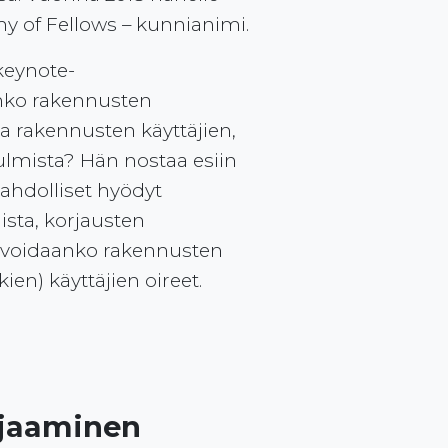
y of Fellows – kunnianimi.
keynote-
ko rakennusten
a rakennusten käyttäjien,
lmista? Hän nostaa esiin
ahdolliset hyödyt
ista, korjausten
, voidaanko rakennusten
en) käyttäjien oireet.
rjaaminen