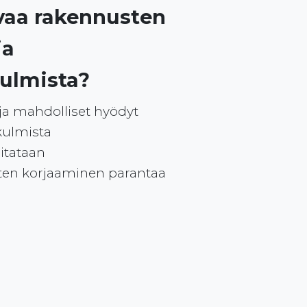
avaa rakennusten
ja
ulmista?
ja mahdolliset hyödyt
kulmista
itataan
sten korjaaminen parantaa