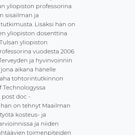
n yliopiston professorina
n sisäilman ja
tutkimusta. Lisäksi hän on
n yliopiston dosenttina
Tulsan yliopiston
rofessorina vuodesta 2006
 Terveyden ja hyvinvoinnin
, jona aikana hänelle
aha tohtorintutkinnon
e of Technologyssa
post doc -
 hän on tehnyt Maailman
työtä kosteus- ja
arvioinnissa ja niiden
ähtäävien toimenpiteiden