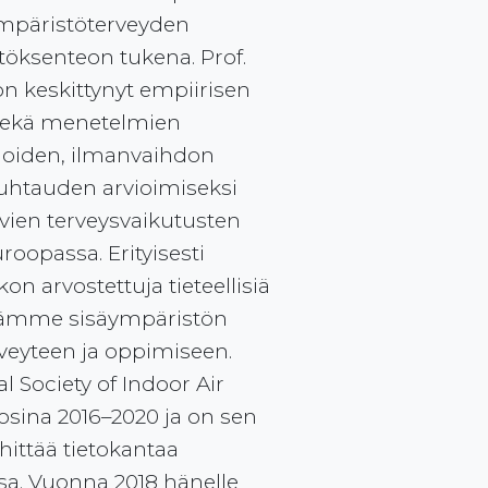
ympäristöterveyden
töksenteon tukena. Prof.
 keskittynyt empiirisen
 sekä menetelmien
ioiden, ilmanvaihdon
puhtauden arvioimiseksi
tyvien terveysvaikutusten
roopassa. Erityisesti
kon arvostettuja tieteellisiä
ystämme sisäympäristön
rveyteen ja oppimiseen.
l Society of Indoor Air
osina 2016–2020 ja on sen
hittää tietokantaa
sa. Vuonna 2018 hänelle