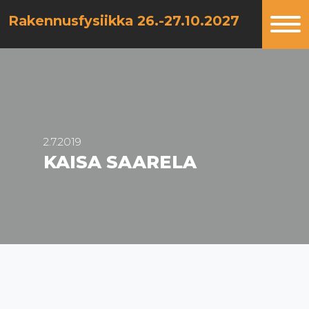
‎ ‎ Rakennusfysiikka 26.-27.10.2027
2.7.2019
KAISA SAARELA